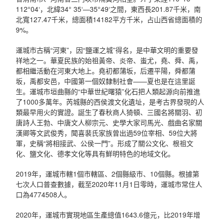
112°04‘，北緯34° 35‘—35°49‘之間，東西長201.87千米，南
北寬127.47千米，總面積14182平方千米，占山西省總面積的
9%。
運城市古稱“河東”，因“鹽運之城”得名，是中華文明的重要發
祥地之一。華夏民族的始祖黃帝、炎帝、蚩尤，堯、舜、禹，
都相繼活動在河東大地上。堯初都蒲坂，后遷平陽，舜都蒲
坂，禹都安邑，中國第一個奴隸制社會——夏也是在這里誕
生。運城市垣曲縣的“中華世紀曙猿”化石把人類起源向前推進
了1000多萬年。芮城縣的西侯渡文化遺址，是考古界發現的人
類最早用火的實證。誕生了春秋商人猗頓、三國名將關羽、初
唐詩人王勃、中唐文人柳宗元、史學大家司馬光、戲曲名家關
漢卿等文武俊秀，聞喜裴氏家族曾出過59位宰相、59位大將
軍，史稱“將相接武、公侯一門”。形成了關公文化、根祖文
化、鹽文化、德孝文化等具有鮮明特色的地域文化。
2019年，運城市轄1個市轄區、2個縣級市、10個縣。根據第
七次人口普查數據，截至2020年11月1日零時，運城市常住人
口為4774508人。
2020年，運城市實現地區生產總值1643.6億元，比2019年增