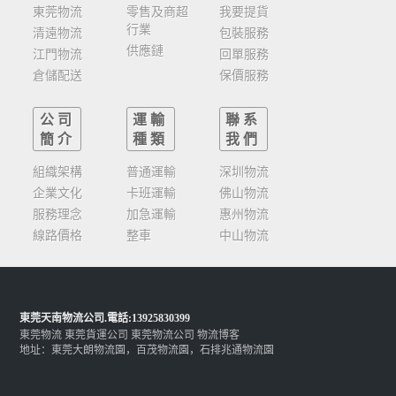
東莞物流
零售及商超
我要提貨
行業
清遠物流
包裝服務
供應鏈
江門物流
回單服務
倉儲配送
保價服務
公司
運輸
聯系
簡介
種類
我們
組織架構
普通運輸
深圳物流
企業文化
卡班運輸
佛山物流
服務理念
加急運輸
惠州物流
線路價格
整車
中山物流
東莞天南物流公司
.電話:13925830399
東莞物流
東莞貨運公司
東莞物流公司
物流博客
地址：東莞大朗物流園，百茂物流園，石排兆通物流園