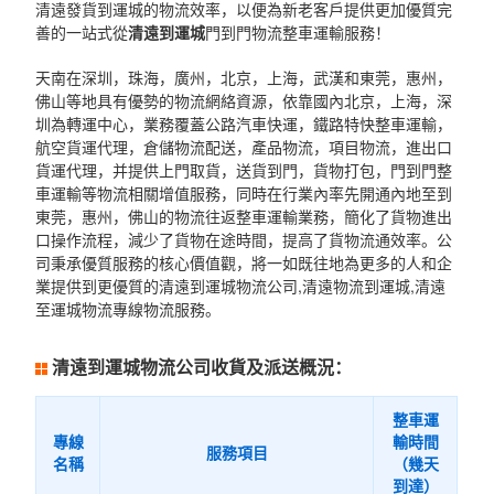
清遠發貨到運城的物流效率，以便為新老客戶提供更加優質完
善的一站式從
清遠到運城
門到門物流整車運輸服務！
天南在深圳，珠海，廣州，北京，上海，武漢和東莞，惠州，
佛山等地具有優勢的物流網絡資源，依靠國內北京，上海，深
圳為轉運中心，業務覆蓋公路汽車快運，鐵路特快整車運輸，
航空貨運代理，倉儲物流配送，產品物流，項目物流，進出口
貨運代理，并提供上門取貨，送貨到門，貨物打包，門到門整
車運輸等物流相關增值服務，同時在行業內率先開通內地至到
東莞，惠州，佛山的物流往返整車運輸業務，簡化了貨物進出
口操作流程，減少了貨物在途時間，提高了貨物流通效率。公
司秉承優質服務的核心價值觀，將一如既往地為更多的人和企
業提供到更優質的清遠到運城物流公司,清遠物流到運城,清遠
至運城物流專線物流服務。
清遠到運城物流公司收貨及派送概況：
整車運
專線
輸時間
服務項目
名稱
（幾天
到達）