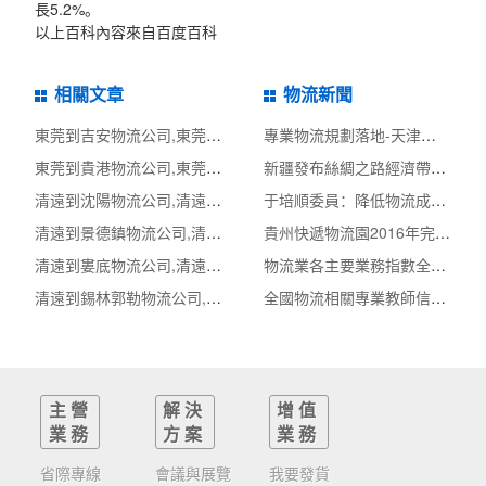
長5.2%。
以上百科內容來自百度百科
相關文章
物流新聞
東莞到吉安物流公司,東莞整車物流到吉安,東莞至吉安物流專線 - 天南
專業物流規劃落地-天津市快遞專業類物流專項規
東莞到貴港物流公司,東莞整車物流到貴港,東莞至貴港物流專線 - 天南
新疆發布絲綢之路經濟帶核心區商貿物流中心建
清遠到沈陽物流公司,清遠整車物流到沈陽,清遠至沈陽物流專線 - 天南
于培順委員：降低物流成本不是沒有物流成本
清遠到景德鎮物流公司,清遠整車物流到景德鎮,清遠至景德鎮物流專線
貴州快遞物流園2016年完成快件量逾3億票 產值超
清遠到婁底物流公司,清遠整車物流到婁底,清遠至婁底物流專線 - 天南
物流業各主要業務指數全部翻紅
清遠到錫林郭勒物流公司,清遠整車物流到錫林郭勒,清遠至錫林郭勒物流
全國物流相關專業教師信息化大賽啟動
主營
解決
增值
業務
方案
業務
省際專線
會議與展覽
我要發貨