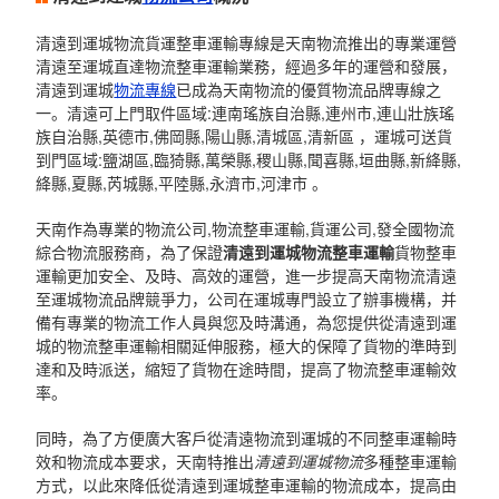
清遠到運城物流貨運整車運輸專線是天南物流推出的專業運營
清遠至運城直達物流整車運輸業務，經過多年的運營和發展，
清遠到運城
物流專線
已成為天南物流的優質物流品牌專線之
一。清遠可上門取件區域:連南瑤族自治縣,連州市,連山壯族瑤
族自治縣,英德市,佛岡縣,陽山縣,清城區,清新區 ，運城可送貨
到門區域:鹽湖區,臨猗縣,萬榮縣,稷山縣,聞喜縣,垣曲縣,新絳縣,
絳縣,夏縣,芮城縣,平陸縣,永濟市,河津市 。
天南作為專業的物流公司,物流整車運輸,貨運公司,發全國物流
綜合物流服務商，為了保證
清遠到運城物流整車運輸
貨物整車
運輸更加安全、及時、高效的運營，進一步提高天南物流清遠
至運城物流品牌競爭力，公司在運城專門設立了辦事機構，并
備有專業的物流工作人員與您及時溝通，為您提供從清遠到運
城的物流整車運輸相關延伸服務，極大的保障了貨物的準時到
達和及時派送，縮短了貨物在途時間，提高了物流整車運輸效
率。
同時，為了方便廣大客戶從清遠物流到運城的不同整車運輸時
效和物流成本要求，天南特推出
清遠到運城物流
多種整車運輸
方式，以此來降低從清遠到運城整車運輸的物流成本，提高由