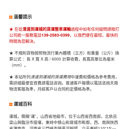
溫馨提示
★ 在從
清遠到運城的貨運整車運輸
過程中如有任何疑問請撥打
公司統一服務電話
139-2583-0399
，以我們便在最短，最快的
時間為您解決。
★ 不規則貨物按照物流行業內體積（立方）和重量（公斤）換
算公式 ：長 X 寬 X 高 / 6000 計算收費，長寬高單位為毫米
（mm）。
★ 本站所列
清遠到運城的貨運費用
中運費和價格為參考費用，
需詳細最便宜資費請電話咨詢。普通客戶報價以電話咨詢天南
物流客服為準，月結客戶以合同約定價格為準。
運城百科
運城，簡稱“運”，山西省地級市，位于山西省西南部，北依呂
梁山與臨汾市接壤，東峙中條山和晉城市毗鄰，西、南與陜西
省渭南市、河南省三門峽市隔黃河相望。介于東經110°15‘—