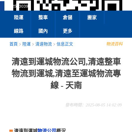
13925830399
陸運
整車
倉儲
搬家
線路
國內
更多
首頁
>
陸運
>
清遠物流
>
信息正文
物流百科
清遠到運城物流公司,清遠整車
物流到運城,清遠至運城物流專
線 - 天南
發布時間：2025-08-05 14:02:09
清遠到運城
物流公司
概況