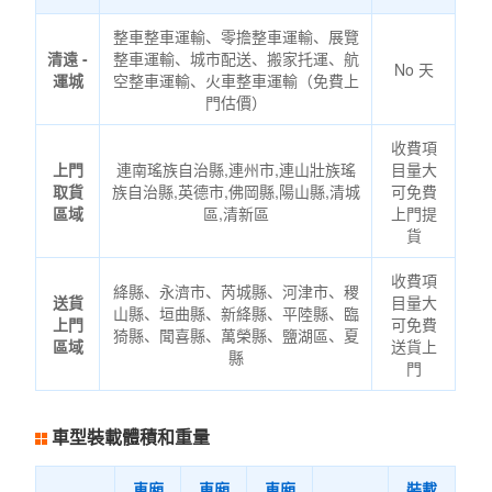
整車整車運輸、零擔整車運輸、展覽
清遠 -
整車運輸、城市配送、搬家托運、航
No 天
運城
空整車運輸、火車整車運輸（免費上
門估價）
收費項
上門
連南瑤族自治縣,連州市,連山壯族瑤
目量大
取貨
族自治縣,英德市,佛岡縣,陽山縣,清城
可免費
區域
區,清新區
上門提
貨
收費項
絳縣、永濟市、芮城縣、河津市、稷
送貨
目量大
山縣、垣曲縣、新絳縣、平陸縣、臨
上門
可免費
猗縣、聞喜縣、萬榮縣、鹽湖區、夏
區域
送貨上
縣
門
車型裝載體積和重量
車廂
車廂
車廂
裝載