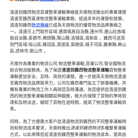
清遠到雞西物流貨運整車運輸專線是天南物流推出的專業運營
清遠至雞西直達物流整車運輸業務，經過多年的運營和發展，
清遠到雞西
物流專線
已成為天南物流的優質物流品牌專線之
一。清遠可上門取件區域:連南瑤族自治縣,連州市,連山壯族瑤
族自治縣,英德市,佛岡縣,陽山縣,清城區,清新區 ，雞西可送貨
到門區域:恒山區,雞冠區,滴道區,梨樹區,城子河區,雞東縣,麻山
區,虎林市,密山市 。
天南作為專業的物流公司,物流整車運輸,貨運公司,發全國物流
綜合物流服務商，為了保證
清遠到雞西物流整車運輸
貨物整車
運輸更加安全、及時、高效的運營，進一步提高天南物流清遠
至雞西物流品牌競爭力，公司在雞西專門設立了辦事機構，并
備有專業的物流工作人員與您及時溝通，為您提供從清遠到雞
西的物流整車運輸相關延伸服務，極大的保障了貨物的準時到
達和及時派送，縮短了貨物在途時間，提高了物流整車運輸效
率。
同時，為了方便廣大客戶從清遠物流到雞西的不同整車運輸時
效和物流成本要求，天南特推出
清遠到雞西物流
多種整車運輸
方式，以此來降低從清遠到雞西整車運輸的物流成本，提高由