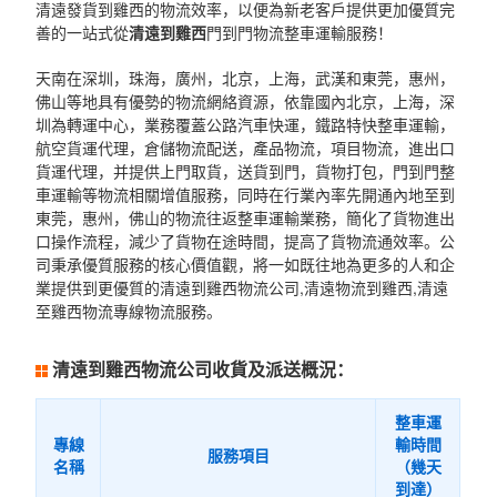
清遠發貨到雞西的物流效率，以便為新老客戶提供更加優質完
善的一站式從
清遠到雞西
門到門物流整車運輸服務！
天南在深圳，珠海，廣州，北京，上海，武漢和東莞，惠州，
佛山等地具有優勢的物流網絡資源，依靠國內北京，上海，深
圳為轉運中心，業務覆蓋公路汽車快運，鐵路特快整車運輸，
航空貨運代理，倉儲物流配送，產品物流，項目物流，進出口
貨運代理，并提供上門取貨，送貨到門，貨物打包，門到門整
車運輸等物流相關增值服務，同時在行業內率先開通內地至到
東莞，惠州，佛山的物流往返整車運輸業務，簡化了貨物進出
口操作流程，減少了貨物在途時間，提高了貨物流通效率。公
司秉承優質服務的核心價值觀，將一如既往地為更多的人和企
業提供到更優質的清遠到雞西物流公司,清遠物流到雞西,清遠
至雞西物流專線物流服務。
清遠到雞西物流公司收貨及派送概況：
整車運
專線
輸時間
服務項目
名稱
（幾天
到達）