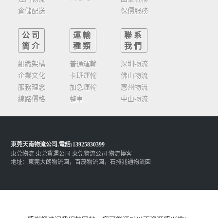
倉儲配送
保價服務
公司
運輸
聯系
簡介
種類
我們
組織架構
普通運輸
深圳物流
企業文化
卡班運輸
佛山物流
服務理念
加急運輸
惠州物流
線路價格
整車
中山物流
東莞天南物流公司
.電話:13925830399
東莞物流
東莞貨運公司
東莞物流公司
物流博客
地址：東莞大朗物流園，百茂物流園，石排兆通物流園