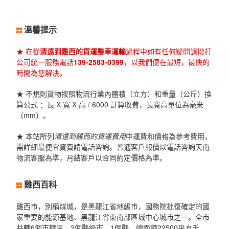
溫馨提示
★ 在從
清遠到雞西的貨運整車運輸
過程中如有任何疑問請撥打
公司統一服務電話
139-2583-0399
，以我們便在最短，最快的
時間為您解決。
★ 不規則貨物按照物流行業內體積（立方）和重量（公斤）換
算公式 ：長 X 寬 X 高 / 6000 計算收費，長寬高單位為毫米
（mm）。
★ 本站所列
清遠到雞西的貨運費用
中運費和價格為參考費用，
需詳細最便宜資費請電話咨詢。普通客戶報價以電話咨詢天南
物流客服為準，月結客戶以合同約定價格為準。
雞西百科
雞西市，別稱煤城，是黑龍江省地級市，國務院批復確定的國
家重要的能源基地、黑龍江省東南部區域中心城市之一。全市
共轄6個市轄區、2個縣級市、1個縣，總面積22500平方千