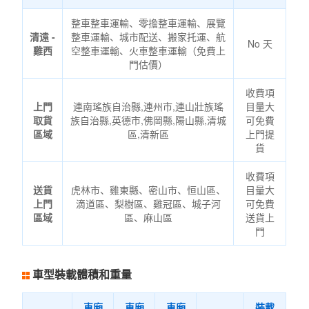
整車整車運輸、零擔整車運輸、展覽
清遠 -
整車運輸、城市配送、搬家托運、航
No 天
雞西
空整車運輸、火車整車運輸（免費上
門估價）
收費項
上門
連南瑤族自治縣,連州市,連山壯族瑤
目量大
取貨
族自治縣,英德市,佛岡縣,陽山縣,清城
可免費
區域
區,清新區
上門提
貨
收費項
送貨
虎林市、雞東縣、密山市、恒山區、
目量大
上門
滴道區、梨樹區、雞冠區、城子河
可免費
區域
區、麻山區
送貨上
門
車型裝載體積和重量
車廂
車廂
車廂
裝載