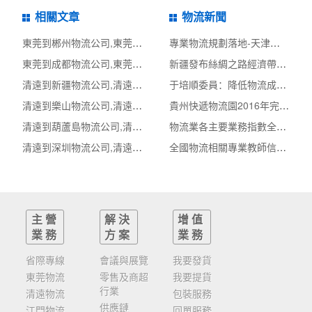
相關文章
物流新聞
東莞到郴州物流公司,東莞整車物流到郴州,東莞至郴州物流專線 - 天南
專業物流規劃落地-天津市快遞專業類物流專項規
東莞到成都物流公司,東莞整車物流到成都,東莞至成都物流專線 - 天南
新疆發布絲綢之路經濟帶核心區商貿物流中心建
清遠到新疆物流公司,清遠整車物流到新疆,清遠至新疆物流專線 - 天南
于培順委員：降低物流成本不是沒有物流成本
清遠到樂山物流公司,清遠整車物流到樂山,清遠至樂山物流專線 - 天南
貴州快遞物流園2016年完成快件量逾3億票 產值超
清遠到葫蘆島物流公司,清遠整車物流到葫蘆島,清遠至葫蘆島物流專線
物流業各主要業務指數全部翻紅
清遠到深圳物流公司,清遠整車物流到深圳,清遠至深圳物流專線 - 天南
全國物流相關專業教師信息化大賽啟動
主營
解決
增值
業務
方案
業務
省際專線
會議與展覽
我要發貨
東莞物流
零售及商超
我要提貨
行業
清遠物流
包裝服務
供應鏈
江門物流
回單服務