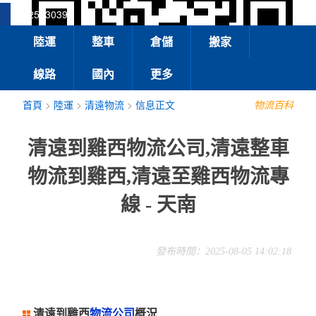
13925830399
陸運
整車
倉儲
搬家
線路
國內
更多
首頁
>
陸運
>
清遠物流
>
信息正文
物流百科
清遠到雞西物流公司,清遠整車
物流到雞西,清遠至雞西物流專
線 - 天南
發布時間：2025-08-05 14:02:18
清遠到雞西
物流公司
概況