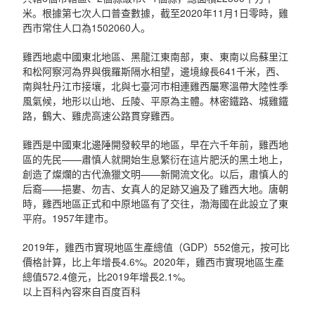
米。根據第七次人口普查數據，截至2020年11月1日零時，雞
西市常住人口為1502060人。
雞西地處中國東北地區、黑龍江東南部，東、東南以烏蘇里江
和松阿察河為界與俄羅斯隔水相望，邊境線長641千米，西、
南與牡丹江市接壤，北與七臺河市相連雞西屬寒溫帶大陸性季
風氣候，地形以山地、丘陵、平原為主體。林密鐵路、城雞鐵
路，鶴大、雞虎高速公路貫穿雞西。
雞西是中國東北邊陲開發較早的地區，早在六千年前，雞西地
區的先民——肅慎人就開始生息繁衍在這片肥沃的黑土地上，
創造了燦爛的古代漁獵文明——新開流文化。以后，肅慎人的
后裔——挹婁、勿吉、女真人的足跡又遍及了雞西大地。唐朝
時，雞西地區正式和中原地區有了交往，渤海國在此設立了東
平府。1957年建市。
2019年，雞西市實現地區生產總值（GDP）552億元，按可比
價格計算，比上年增長4.6%。2020年，雞西市實現地區生產
總值572.4億元，比2019年增長2.1%。
以上百科內容來自百度百科