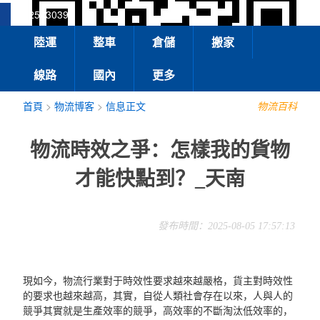
13925830399
陸運
整車
倉儲
搬家
線路
國內
更多
首頁
>
物流博客
>
信息正文
物流百科
物流時效之爭：怎樣我的貨物
才能快點到？_天南
發布時間：2025-08-05 17:57:13
現如今，物流行業對于時效性要求越來越嚴格，貨主對時效性
的要求也越來越高，其實，自從人類社會存在以來，人與人的
競爭其實就是生產效率的競爭，高效率的不斷淘汰低效率的，