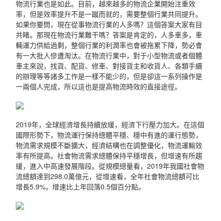
物流行業也是如此。目前，越來越多的物流企業開始注重效
率，但是效率提升不是一蹴而就的，需要整個行業共同提升。
如果你要問，現在從事物流行業的人多嗎？這個答案大家有目
共睹。那現在物流行業難干嗎？答案是肯定的，人多車多，車
輛運力供給過剩，整個行業的利潤率也會被拖累下降，勢必會
有一大批人慘遭淘汰。在物流行業中，對于小型物流或者個體
車主來說，找貨、配貨、修車、對接貨主和收貨人、各類手續
的辦理等等諸多工作是一樣不能少的，但是卻這一系列操作是
一兩個人完成，所以這也是提高物流時效的直接途徑。
2019年，全球經濟增長持續放緩，經濟下行壓力加大。在這個
國際形勢下，物流運行保持總體平穩、穩中有進的運行態勢，
物流需求規模不斷擴大，經濟結構也在調整優化，物流運輸效
率有所提高。社會物流需求總體保持平穩增長，但增速有所趨
緩，進入中高速發展階段。從規模總量看，2019年我國社會物
流總額達到298.0萬億元，從增速看，全年社會物流總額可比
增長5.9%，增速比上年回落0.5個百分點。