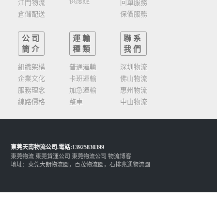
供應鏈
江門物流
回單服務
倉儲配送
保價服務
公司
運輸
聯系
簡介
種類
我們
組織架構
普通運輸
深圳物流
企業文化
卡班運輸
佛山物流
服務理念
加急運輸
惠州物流
線路價格
整車
中山物流
東莞天南物流公司
.電話:13925830399
東莞物流
東莞貨運公司
東莞物流公司
物流博客
地址：東莞大朗物流園，百茂物流園，石排兆通物流園