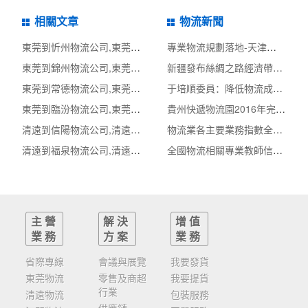
相關文章
物流新聞
東莞到忻州物流公司,東莞整車物流到忻州,東莞至忻州物流專線 - 天南
專業物流規劃落地-天津市快遞專業類物流專項規
東莞到錦州物流公司,東莞整車物流到錦州,東莞至錦州物流專線 - 天南
新疆發布絲綢之路經濟帶核心區商貿物流中心建
東莞到常德物流公司,東莞整車物流到常德,東莞至常德物流專線 - 天南
于培順委員：降低物流成本不是沒有物流成本
東莞到臨汾物流公司,東莞整車物流到臨汾,東莞至臨汾物流專線 - 天南
貴州快遞物流園2016年完成快件量逾3億票 產值超
清遠到信陽物流公司,清遠整車物流到信陽,清遠至信陽物流專線 - 天南
物流業各主要業務指數全部翻紅
清遠到福泉物流公司,清遠整車物流到福泉,清遠至福泉物流專線 - 天南
全國物流相關專業教師信息化大賽啟動
主營
解決
增值
業務
方案
業務
省際專線
會議與展覽
我要發貨
東莞物流
零售及商超
我要提貨
行業
清遠物流
包裝服務