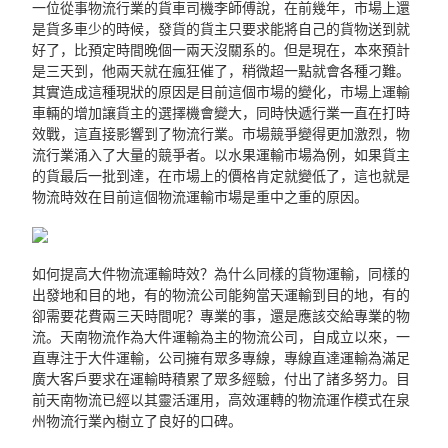
一位從事物流行業的貨車司機李師傅說，在前幾年，市場上還
是貨多車少的時候，發貨的貨主只要求能將自己的貨物送到就
好了，比預定時間晚個一兩天沒關系的。但是現在，本來預計
是三天到，他兩天就在瘋狂催了，稍微超一點就會各種刁難。
其實造成這種現狀的原因是目前這個市場的變化，市場上運輸
車輛的增加讓貨主的選擇機會變大，同時快遞行業一直在打時
效戰，這直接影響到了物流行業。市場競爭變得更加激烈，物
流行業涌入了大量的競爭者。以水果運輸市場為例，如果貨主
的貨最后一批到達，在市場上的價格肯定就變低了，這也就是
物流時效在目前這個物流運輸市場是重中之重的原因。
如何提高大件物流運輸時效？為什么同樣的貨物運輸，同樣的
出發地和目的地，有的物流公司能夠當天運輸到目的地，有的
卻需要花費兩三天時間呢？專業的事，還是應該交給專業的物
流。天南物流作為大件運輸為主的物流公司，自成立以來，一
直專注于大件運輸，公司擁有眾多專線，專線直達運輸為滿足
廣大客戶要求在運輸時積累了眾多經驗，付出了諸多努力。目
前天南物流已經以其靈活運用，高效運轉的物流運作模式在泉
州物流行業內樹立了良好的口碑。