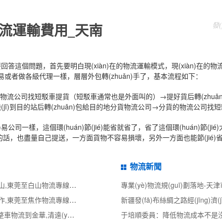
發(
省物流運輸費用_天南
要回答這個問題，首先要明白現(xiàn)在的物流運輸模式，現(xiàn)在
o)易或者做各級代理一樣，層層外包轉(zhuǎn)手了，基本流程如下：
性物流公司找短駁車提貨（短駁車通常也是外面叫的）→提好貨后轉(zhuǎ
→司機(jī)到目的站后轉(zhuǎn)包給目的地分貨物流公司→分貨的物流公司
司一樣，這個環(huán)節(jié)能省就省了，省了這個環(huán)節(jié)
話，也盡量自己提送，一方面貨物不容易損壞，另外一方面也能節(jié)省
物流新聞
東莞到白山物流公司,東莞整車物流到白山,東莞至白山物流專線 - 天南
東莞到焦作物流公司,東莞整車物流到焦作,東莞至焦作物流專線 - 天南
清遠(yuǎn)到金華物流公司,清遠(yuǎn)整車物流到金華,清遠(yuǎn)至金華物流專線 - 天南
于培順委員：降低物流成本不是