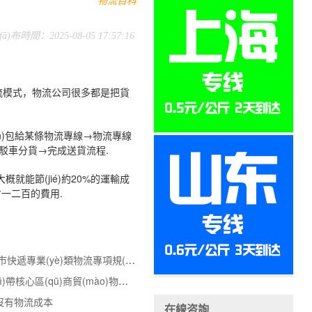
fā)布時間：2025-08-05 17:57:16
的物流模式，物流公司很多都是把貨
n)包給某條物流專線→物流專線
找短駁車分貨→完成送貨流程.
大概就能節(jié)約20%的運輸成
一二百的費用.
專業(yè)物流規(guī)劃落地-天津市快遞專業(yè)類物流專項規(guī)
新疆發(fā)布絲綢之路經(jīng)濟(jì)帶核心區(qū)商貿(mào)物流中心建
沒有物流成本
在線咨詢