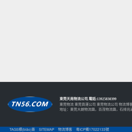
東莞天南物流公司
.電話:13925830399
東莞物流
東莞貨運公司
東莞物流公司
物流博
地址：東莞大朗物流園，百茂物流園，石排兆
TAGS標(biāo)簽
SITEMAP
物流博客
粵ICP備17022133號