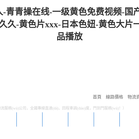
-青青操在线-一级黄色免费视频-国
久-黄色片xxx-日本色妞-黄色大片一级
品播放
首頁
線路價格
物流
服務(wù)公司，全國專線直達(dá)，回程車調(diào)度，門到門服務(wù)！）
陸運
整車
倉儲
搬家
線路
國內(