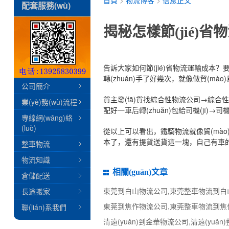
配套服務(wù)
揭秘怎樣節(jié)
告訴大家如何節(jié)省物流運輸成本？
轉(zhuǎn)手了好幾次，就像做貿(mà
公司簡介
貨主發(fā)貨找綜合性物流公司→綜合
業(yè)務(wù)流程
配好一車后轉(zhuǎn)包給司機(jī)
專線網(wǎng)絡
(luò)
從以上可以看出，鐵騎物流就像貿(mào)易公
本了，還有提貨送貨這一塊，自己有車的
整車物流
物流知識
相關(guān)文章
倉儲配送
長途搬家
聯(lián)系我們