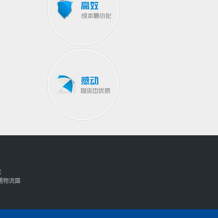
客
通物流園