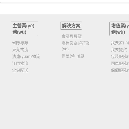
主營業(yè)
解決方案
增值業(y
務(wù)
務(wù)
會議與展覽
省際專線
我要發(fā
零售及商超行業
(yè)
東莞物流
我要提貨
供應(yīng)鏈
清遠(yuǎn)物流
包裝服務(
江門物流
回單服務(
倉儲配送
保價服務(