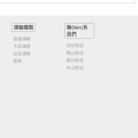
運輸種類
聯(lián)系
我們
普通運輸
深圳物流
卡班運輸
佛山物流
加急運輸
惠州物流
整車
中山物流