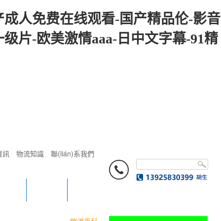
产成人免费在线观看-国产精品伦-影音
片-欧美激情aaa-日中文字幕-91精
資訊
物流知識
聯(lián)系我們
nèi)
更多
我要發(fā)貨
我要提貨
物流百科