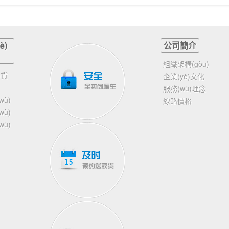
è)
公司簡介
組織架構(gòu)
)貨
企業(yè)文化
服務(wù)理念
wù)
線路價格
wù)
wù)