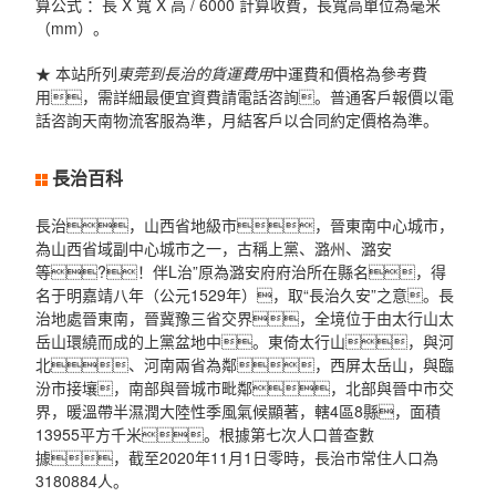
算公式 ：長 X 寬 X 高 / 6000 計算收費，長寬高單位為毫米
（mm）。
★ 本站所列
東莞到長治的貨運費用
中運費和價格為參考費
用，需詳細最便宜資費請電話咨詢。普通客戶報價以電
話咨詢天南物流客服為準，月結客戶以合同約定價格為準。
長治百科
長治，山西省地級市，晉東南中心城市，
為山西省域副中心城市之一，古稱上黨、潞州、潞安
等?！伴L治”原為潞安府府治所在縣名，得
名于明嘉靖八年（公元1529年），取“長治久安”之意。長
治地處晉東南，晉冀豫三省交界，全境位于由太行山太
岳山環繞而成的上黨盆地中。東倚太行山，與河
北、河南兩省為鄰，西屏太岳山，與臨
汾市接壤，南部與晉城市毗鄰，北部與晉中市交
界，暖溫帶半濕潤大陸性季風氣候顯著，轄4區8縣，面積
13955平方千米。根據第七次人口普查數
據，截至2020年11月1日零時，長治市常住人口為
3180884人。