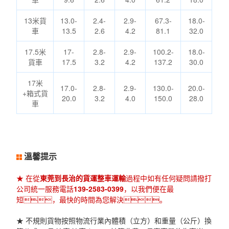
13米貨
13.0-
2.4-
2.9-
67.3-
18.0-
車
13.5
2.6
4.2
81.1
32.0
17.5米
17-
2.8-
2.9-
100.2-
18.0-
貨車
17.5
3.2
4.2
137.2
30.0
17米
17.0-
2.8-
2.9-
130.0-
20.0-
+箱式貨
20.0
3.2
4.0
150.0
28.0
車
溫馨提示
★ 在從
東莞到長治的貨運整車運輸
過程中如有任何疑問請撥打
公司統一服務電話
139-2583-0399
，以我們便在最
短，最快的時間為您解決。
★ 不規則貨物按照物流行業內體積（立方）和重量（公斤）換