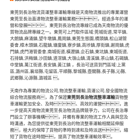
東莞到長治物流貨運整車運輸專線是天南物流推出的專業運營
東莞至長治直達物流整車運輸業務，經過多年的運
營和發展，東莞到長治物流專線已成為天南物流的優
質物流品牌專線之一。東莞可上門取件區域:莞城街道,常平鎮,
大朗鎮,麻涌鎮,望牛墩鎮,鳳崗鎮,東莞生態園,橋頭鎮,松山湖管
委會,樟木頭鎮,石龍鎮,塘廈鎮,寮步鎮,高埗鎮,厚街鎮,謝崗鎮,虎
門鎮,虎門港管委會,南城街道,橫瀝鎮,企石鎮,東坑鎮,東城街道,
石排鎮,洪梅鎮,沙田鎮,道滘鎮,大嶺山鎮,清溪鎮,茶山鎮,石碣鎮,
中堂鎮,萬江街道,長安鎮,黃江鎮 ，長治可送貨到門區域:上黨
區,潞州區,襄垣縣,屯留區,平順縣,黎城縣,壺關縣,長子縣,沁縣,
武鄉縣,沁源縣,潞城區 。
天南作為專業的物流公司,物流整車運輸,貨運公司,發全國物流
綜合物流服務商，為了保證
東莞到長治物流整車運輸
貨物整
車運輸更加安全、及時、高效的運營，進
一步提高天南物流東莞至長治物流品牌競爭力，公司在長治專
門設立了辦事機構，并備有專業的物流工作人員與您及
時溝通，為您提供從東莞到長治的物流整車運輸相關延伸服
務，極大的保障了貨物的準時到達和及時派送，縮
短了貨物在途時間，提高了物流整車運輸效率。