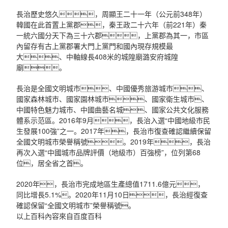
長治歷史悠久，周顯王二十一年（公元前348年）
韓國在此首置上黨郡，秦王政二十六年（前221年）秦
一統六國分天下為三十六郡，上黨郡為其一，市區
內留存有古上黨郡署大門上黨門和國內現存規模最
大、中軸線長408米的城隍廟潞安府城隍
廟。
長治是全國文明城市、中國優秀旅游城市、
國家森林城市、國家園林城市、國家衛生城市、
中國特色魅力城市、中國曲藝名城、國家公共文化服務
體系示范區。2016年9月，長治入選“中國地級市民
生發展100強”之一。2017年，長治市復查確認繼續保留
全國文明城市榮譽稱號。2019年，長治
再次入選“中國城市品牌評價（地級市）百強榜”，位列第68
位，居全省之首。
2020年，長治市完成地區生產總值1711.6億元，
同比增長5.1%。2020年11月10日，長治經復查
確認保留“全國文明城市”榮譽稱號。
以上百科內容來自百度百科