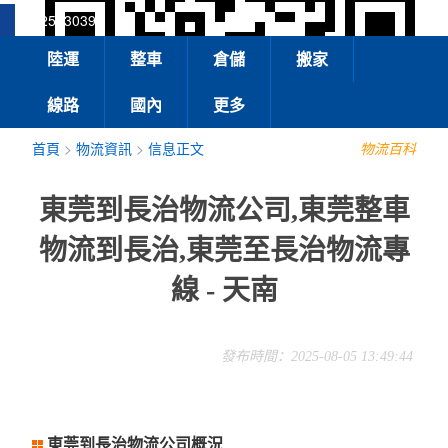
13925830399
陸運
整車
倉儲
搬家
線路
國內
更多
首頁
>
物流資訊
>
信息正文
物流百科
東莞到長治物流公司,東莞整車
物流到長治,東莞至長治物流專
線 - 天南
發布時間：2025-08-05 13:49:44
東莞到長治物流公司概況