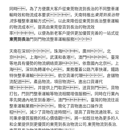
同時，為了方便廣大客戶從東莞物流到長治的不同整車運
輸時效和物流成本要求，天南特推出
東莞到長治物
流
多種整車運輸方式，以此來降低從東莞到長治整車運輸
的物流成本，提高由東莞發貨到長治的物流效
率，以便為新老客戶提供更加優質完善的一站式從
東莞到長治
門到門物流整車運輸服務！
天南在深圳，珠海，廣州，北
京，上海，武漢和香港，澳門，臺灣
等地具有優勢的物流網絡資源，依靠國內北京，上
海，深圳為轉運中心，業務覆蓋公路汽車快運，鐵路
特快整車運輸，航空貨運代理，倉儲物
流配送，產品物流，項目物流，進出口貨運代
理，并提供上門取貨，送貨到門，貨物
打包，門到門整車運輸等物流相關增值服務，同時在行業內
率先開通內地至到香港，澳門，臺灣的物流往返
整車運輸業務，簡化了貨物進出口操作流
程，減少了貨物在途時間，提高了貨物流通效率。公
司秉承優質服務的核心價值觀，將一如既往地為更多的人
和企業提供到更優質的東莞到長治物流公司,東莞物流到長治,