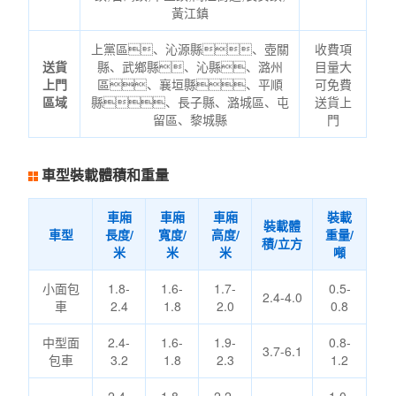
黃江鎮
上黨區、沁源縣、壺關
收費項
送貨
縣、武鄉縣、沁縣、潞州
目量大
上門
區、襄垣縣、平順
可免費
區域
縣、長子縣、潞城區、屯
送貨上
留區、黎城縣
門
車型裝載體積和重量
車廂
車廂
車廂
裝載
裝載體
車型
長度/
寬度/
高度/
重量/
積/立方
米
米
米
噸
小面包
1.8-
1.6-
1.7-
0.5-
2.4-4.0
車
2.4
1.8
2.0
0.8
中型面
2.4-
1.6-
1.9-
0.8-
3.7-6.1
包車
3.2
1.8
2.3
1.2