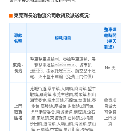
東莞至長治物流專線物流服務。
東莞到長治物流公司收貨及派送概況：
整車運
專線
輸時間
服務項目
名稱
（幾天
到達）
整車整車運輸、零擔整車運輸、展
東莞 -
覽整車運輸、城市配
No 天
長治
送、搬家托運、航空整車運
輸、火車整車運輸（免費上門估價）
莞城街道,常平鎮,大朗鎮,麻涌鎮,望牛
墩鎮,鳳崗鎮,東莞生態園,橋頭鎮,松山
湖管委會,樟木頭鎮,石龍鎮,塘廈鎮,寮
收費項
上門
步鎮,高埗鎮,厚街鎮,謝崗鎮,虎門鎮,
目量大
取貨
虎門港管委會,南城街道,橫瀝鎮,企石
可免費
區域
鎮,東坑鎮,東城街道,石排鎮,洪梅鎮,
上門提
沙田鎮,道滘鎮,大嶺山鎮,清溪鎮,茶山
貨
鎮,石碣鎮,中堂鎮,萬江街道,長安鎮,