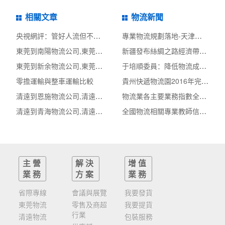
相關文章
物流新聞
央視網評：管好人流但不要管死物流
專業物流規劃落地-天津市快遞專業類物流專項規
東莞到南陽物流公司,東莞整車物流到南陽,東莞至南陽物流專線 - 天南
新疆發布絲綢之路經濟帶核心區商貿物流中心建
東莞到新余物流公司,東莞整車物流到新余,東莞至新余物流專線 - 天南
于培順委員：降低物流成本不是沒有物流成本
零擔運輸與整車運輸比較
貴州快遞物流園2016年完成快件量逾3億票 產值超
清遠到恩施物流公司,清遠整車物流到恩施,清遠至恩施物流專線 - 天南
物流業各主要業務指數全部翻紅
清遠到青海物流公司,清遠整車物流到青海,清遠至青海物流專線 - 天南
全國物流相關專業教師信息化大賽啟動
主營
解決
增值
業務
方案
業務
省際專線
會議與展覽
我要發貨
東莞物流
零售及商超
我要提貨
行業
清遠物流
包裝服務