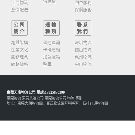
供應鏈
江門物流
回單服務
倉儲配送
保價服務
公司
運輸
聯系
簡介
種類
我們
組織架構
普通運輸
深圳物流
企業文化
卡班運輸
佛山物流
服務理念
加急運輸
惠州物流
線路價格
整車
中山物流
東莞天南物流公司
.電話:13925830399
東莞物流
東莞貨運公司
東莞物流公司
物流博客
地址：東莞大朗物流園，百茂物流園，石排兆通物流園