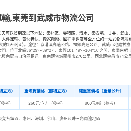
輸,東莞到武威市物流公司
至6天可送貨到達以下地點：秦州區、麥積區、清水、秦安縣、甘谷、武山
、大件運輸、普快特快、搬家搬廠、回程車調度等全方位的一站式物流服
駛大約1天6小時。途徑：京港澳高速公路、福銀高速公路。武威市地處甘
于北緯36°29′～39°27′，東經101°49′～104°16′之間，東
與內蒙古自治區相連。東南距省城蘭州市276公里，西北距金昌市74公里
積立方）
重泡貨價格（體積立方）
純重貨價格（重量公斤）
（參考）
260元/立方（參考）
800元/噸（參考）
東莞各鎮區、惠州、深圳、佛山、廣州及珠三角周邊地區