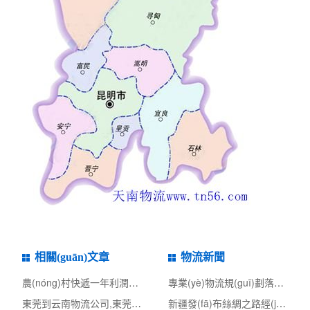
相關(guān)文章
物流新聞
農(nóng)村快遞一年利潤是多少？為啥轉(zhuǎn)讓費(fèi)能高達(dá)2
專業(yè)物流規(guī)劃落地-天津市快遞專業(yè)類物流專項(xiàng)規(guī)
東莞到云南物流公司,東莞整車物流到云南,東莞至云南物流專線 - 天南
新疆發(fā)布絲綢之路經(jīng)濟(jì)帶核心區(qū)商貿(mào)物流中心建