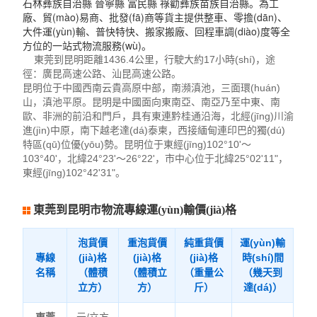
石林彝族自治縣 晉寧縣 富民縣 祿勸彝族苗族自治縣。為工
廠、貿(mào)易商、批發(fā)商等貨主提供整車、零擔(dān)、
大件運(yùn)輸、普快特快、搬家搬廠、回程車調(diào)度等全
方位的一站式物流服務(wù)。
東莞到昆明距離1436.4公里，行駛大約17小時(shí)，途
徑：廣昆高速公路、汕昆高速公路。
昆明位于中國西南云貴高原中部，南瀕滇池，三面環(huán)
山，滇池平原。昆明是中國面向東南亞、南亞乃至中東、南
歐、非洲的前沿和門戶，具有東連黔桂通沿海，北經(jīng)川渝
進(jìn)中原，南下越老達(dá)泰柬，西接緬甸連印巴的獨(dú)
特區(qū)位優(yōu)勢。昆明位于東經(jīng)102°10'～
103°40'，北緯24°23'～26°22'，市中心位于北緯25°02'11"，
東經(jīng)102°42'31"。
東莞到昆明市物流專線運(yùn)輸價(jià)格
泡貨價
重泡貨價
純重貨價
運(yùn)輸
專線
(jià)格
(jià)格
(jià)格
時(shí)間
名稱
（體積
（體積立
（重量公
（幾天到
立方）
方）
斤）
達(dá)）