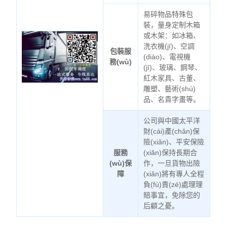
易碎物品特殊包
裝，量身定制木箱
或木架：如冰箱、
洗衣機(jī)、空調
包裝服
(diào)、電視機
務(wù)
(jī)、玻璃、鋼琴、
紅木家具、古董、
雕塑、藝術(shù)
品、名貴字畫等。
公司與中國太平洋
財(cái)產(chǎn)保
險(xiǎn)、平安保險
服務
(xiǎn)保持長期合
(wù)保
作，一旦貨物出險
障
(xiǎn)將有專人全程
負(fù)責(zé)處理理
賠事宜，免除您的
后顧之憂。