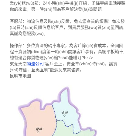
業(yè)務(wù)部：24小時(shí)手機(jī)在線，多條專線電話接聽
你的來電，第一時(shí)間為客戶解決發(fā)貨問題。
客服部：物流信息及時(shí)反饋，免去您查貨的煩惱！每次發
(fā)貨時(shí)反饋信息給客戶，到貨后服務(wù)質(zhì)量回訪,
真誠為您服務(wù)。
操作部：多位資深的碼車專家，為客戶節(jié)省成本，全國回
程車資源調(diào)度第一時(shí)間讓客戶享有，高欄平板箱車,
總有適合你貨物運(yùn)輸?shù)能囆汀?br />
東莞天南
物流公司
“客戶至上，安全準(zhǔn)時(shí)，誠實
(shí)守信，互惠互利”歡迎您來電咨詢。
昆明市地圖