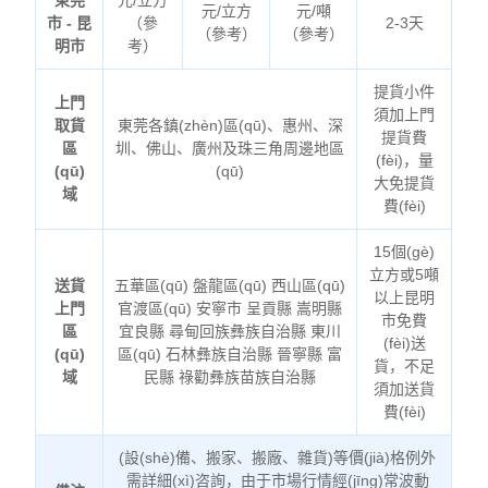
東莞
元/立方
元/立方
元/噸
市 - 昆
（參
2-3天
（參考）
（參考）
明市
考）
提貨小件
上門
須加上門
取貨
東莞各鎮(zhèn)區(qū)、惠州、深
提貨費
區
圳、佛山、廣州及珠三角周邊地區
(fèi)，量
(qū)
(qū)
大免提貨
域
費(fèi)
15個(gè)
立方或5噸
送貨
五華區(qū) 盤龍區(qū) 西山區(qū)
以上昆明
上門
官渡區(qū) 安寧市 呈貢縣 嵩明縣
市免費
區
宜良縣 尋甸回族彝族自治縣 東川
(fèi)送
(qū)
區(qū) 石林彝族自治縣 晉寧縣 富
貨，不足
域
民縣 祿勸彝族苗族自治縣
須加送貨
費(fèi)
(設(shè)備、搬家、搬廠、雜貨)等價(jià)格例外
需詳細(xì)咨詢，由于市場行情經(jīng)常波動