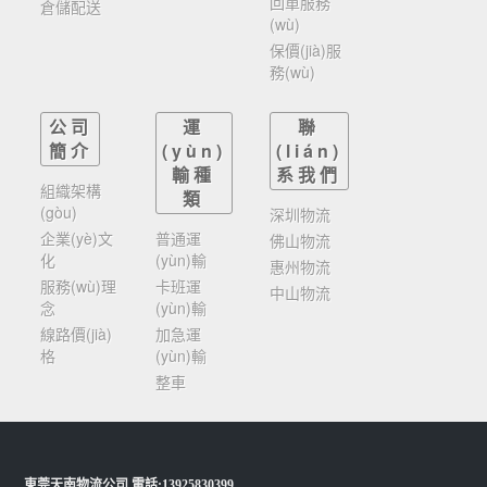
回單服務
倉儲配送
(wù)
保價(jià)服
務(wù)
公司
運
聯
簡介
(yùn)
(lián)
輸種
系我們
組織架構
類
(gòu)
深圳物流
企業(yè)文
普通運
佛山物流
化
(yùn)輸
惠州物流
服務(wù)理
卡班運
中山物流
念
(yùn)輸
線路價(jià)
加急運
格
(yùn)輸
整車
東莞天南物流公司
.電話:13925830399