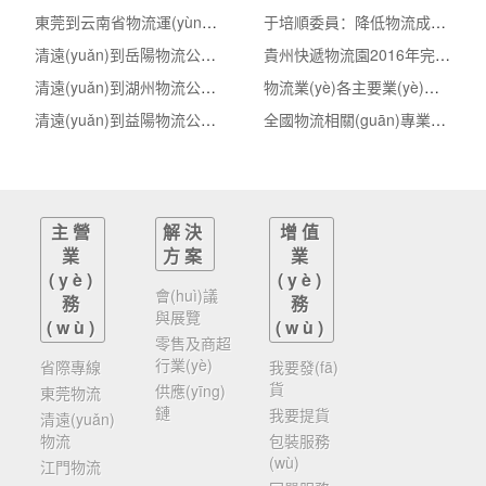
東莞到云南省物流運(yùn)輸,東莞到云南省物流公司
于培順委員：降低物流成本不是沒有物流成本
清遠(yuǎn)到岳陽物流公司,清遠(yuǎn)整車物流到岳陽,清遠(yuǎn)至岳陽物流專線 - 天南
貴州快遞物流園2016年完成快件量逾3億票 產(chǎn)值超
清遠(yuǎn)到湖州物流公司,清遠(yuǎn)整車物流到湖州,清遠(yuǎn)至湖州物流專線 - 天南
物流業(yè)各主要業(yè)務(wù)指數(shù)全部翻紅
清遠(yuǎn)到益陽物流公司,清遠(yuǎn)整車物流到益陽,清遠(yuǎn)至益陽物流專線 - 天南
全國物流相關(guān)專業(yè)教師信息化大賽啟動(dòng)
主營
解決
增值
業
方案
業
(yè)
(yè)
會(huì)議
務
務
與展覽
(wù)
(wù)
零售及商超
行業(yè)
省際專線
我要發(fā)
貨
供應(yīng)
東莞物流
鏈
我要提貨
清遠(yuǎn)
物流
包裝服務
(wù)
江門物流