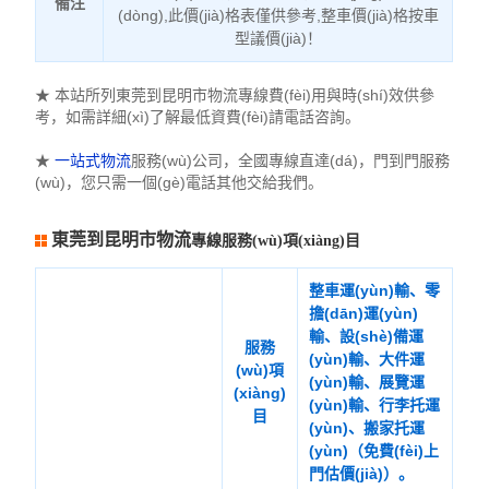
備注
(dòng),此價(jià)格表僅供參考,整車價(jià)格按車
型議價(jià)！
★ 本站所列東莞到昆明市物流專線費(fèi)用與時(shí)效供參
考，如需詳細(xì)了解最低資費(fèi)請電話咨詢。
★
一站式物流
服務(wù)公司，全國專線直達(dá)，門到門服務
(wù)，您只需一個(gè)電話其他交給我們。
東莞到昆明市物流
專線服務(wù)項(xiàng)目
整車運(yùn)輸、零
擔(dān)運(yùn)
輸、設(shè)備運
服務
(yùn)輸、大件運
(wù)項
(yùn)輸、展覽運
(xiàng)
(yùn)輸、行李托運
目
(yùn)、搬家托運
(yùn)（免費(fèi)上
門估價(jià)）。