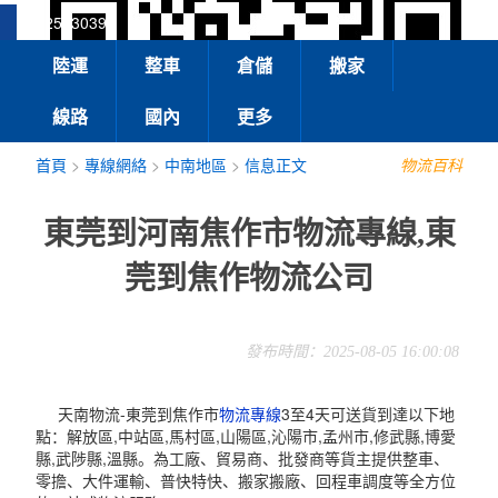
13925830399
陸運
整車
倉儲
搬家
線路
國內
更多
首頁
>
專線網絡
>
中南地區
>
信息正文
物流百科
東莞到河南焦作市物流專線,東
莞到焦作物流公司
發布時間：2025-08-05 16:00:08
天南物流-東莞到焦作市
物流專線
3至4天可送貨到達以下地
點：解放區,中站區,馬村區,山陽區,沁陽市,孟州市,修武縣,博愛
縣,武陟縣,溫縣。為工廠、貿易商、批發商等貨主提供整車、
零擔、大件運輸、普快特快、搬家搬廠、回程車調度等全方位