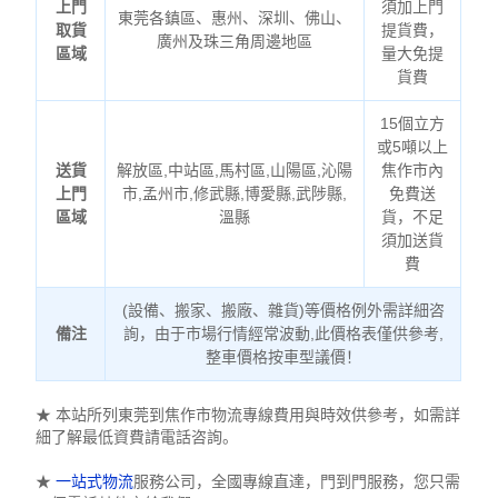
上門
須加上門
東莞各鎮區、惠州、深圳、佛山、
取貨
提貨費，
廣州及珠三角周邊地區
區域
量大免提
貨費
15個立方
或5噸以上
送貨
解放區,中站區,馬村區,山陽區,沁陽
焦作市內
上門
市,孟州市,修武縣,博愛縣,武陟縣,
免費送
區域
溫縣
貨，不足
須加送貨
費
(設備、搬家、搬廠、雜貨)等價格例外需詳細咨
備注
詢，由于市場行情經常波動,此價格表僅供參考,
整車價格按車型議價！
★ 本站所列東莞到焦作市物流專線費用與時效供參考，如需詳
細了解最低資費請電話咨詢。
★
一站式物流
服務公司，全國專線直達，門到門服務，您只需