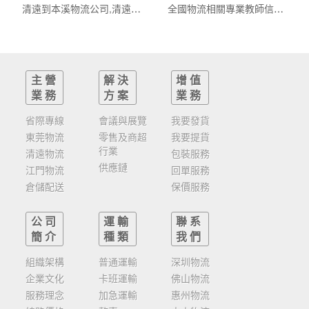
清遠到本溪物流公司,清遠整車物流到本溪,清遠至本溪物流專線 - 天南
全國物流相關專業教師信息化大賽啟動
主營
解決
增值
業務
方案
業務
省際專線
會議與展覽
我要發貨
東莞物流
零售及商超
我要提貨
行業
清遠物流
包裝服務
供應鏈
江門物流
回單服務
倉儲配送
保價服務
公司
運輸
聯系
簡介
種類
我們
組織架構
普通運輸
深圳物流
企業文化
卡班運輸
佛山物流
服務理念
加急運輸
惠州物流