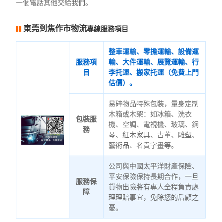
一個電話其他交給我們。
東莞到焦作市物流
專線服務項目
整車運輸、零擔運輸、設備運
服務項
輸、大件運輸、展覽運輸、行
目
李托運、搬家托運（免費上門
估價）。
易碎物品特殊包裝，量身定制
木箱或木架：如冰箱、洗衣
包裝服
機、空調、電視機、玻璃、鋼
務
琴、紅木家具、古董、雕塑、
藝術品、名貴字畫等。
公司與中國太平洋財產保險、
平安保險保持長期合作，一旦
服務保
貨物出險將有專人全程負責處
障
理理賠事宜，免除您的后顧之
憂。