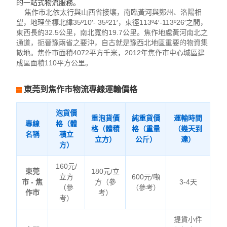
的一站式物流服務。
焦作市北依太行與山西省接壤，南臨黃河與鄭州、洛陽相
望，地理坐標北緯35º10′- 35º21′，東徑113º4′-113º26′之間，
東西長約32.5公里，南北寬約19.7公里。焦作地處黃河南北之
通道，扼晉豫兩省之要沖，自古就是豫西北地區重要的物資集
散地。焦作市面積4072平方千米，2012年焦作市中心城區建
成區面積110平方公里。
東莞到焦作市物流專線運輸價格
泡貨價
重泡貨價
純重貨價
運輸時間
專線
格（體
格（體積
格（重量
（幾天到
名稱
積立
立方）
公斤）
達）
方）
160元/
東莞
180元/立
立方
600元/噸
市 - 焦
方（參
3-4天
（參
（參考）
作市
考）
考）
提貨小件