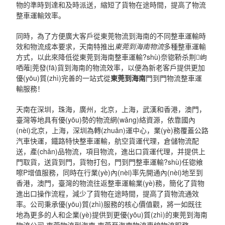
物的準時到達和及時派送，縮短了貨物在途時間，提高了物流
整車運輸效率。
同時，為了方便廣大客戶從東莞物流到海南的不同整車運輸時
效和物流成本要求，天南特推出
東莞到海南物流
多種整車運輸
方式，以此來降低從東莞到海南整車運輸?shù)奈锪鞒杀荆岣
哂蓶|莞發(fā)貨到海南的物流效率，以便為新老客戶提供更加
優(yōu)質(zhì)完善的一站式從
東莞到海南
門到門物流整車運
輸服務！
天南在深圳，珠海，廣州，北京，上海，武漢和香港，澳門，
臺灣等地具有優(yōu)勢的物流網(wǎng)絡資源，依靠國內
(nèi)北京，上海，深圳為轉(zhuǎn)運中心，業(yè)務覆蓋公路
汽車快運，鐵路特快整車運輸，航空貨運代理，倉儲物流配
送，產(chǎn)品物流，項目物流，進出口貨運代理，并提供上
門取貨，送貨到門，貨物打包，門到門整車運輸?shù)任锪飨
嚓P增值服務，同時在行業(yè)內(nèi)率先開通內(nèi)地至到
香港，澳門，臺灣的物流往返整車運輸業(yè)務，簡化了貨物
進出口操作流程，減少了貨物在途時間，提高了貨物流通效
率。公司秉承優(yōu)質(zhì)服務的核心價值觀，將一如既往
地為更多的人和企業(yè)提供到更優(yōu)質(zhì)的東莞到海南