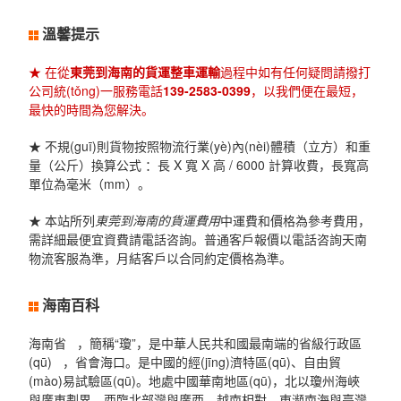
溫馨提示
★ 在從
東莞到海南的貨運整車運輸
過程中如有任何疑問請撥打
公司統(tǒng)一服務電話
139-2583-0399
，以我們便在最短，
最快的時間為您解決。
★ 不規(guī)則貨物按照物流行業(yè)內(nèi)體積（立方）和重
量（公斤）換算公式 ：長 X 寬 X 高 / 6000 計算收費，長寬高
單位為毫米（mm）。
★ 本站所列
東莞到海南的貨運費用
中運費和價格為參考費用，
需詳細最便宜資費請電話咨詢。普通客戶報價以電話咨詢天南
物流客服為準，月結客戶以合同約定價格為準。
海南百科
海南省 ，簡稱“瓊”，是中華人民共和國最南端的省級行政區
(qū) ，省會海口。是中國的經(jīng)濟特區(qū)、自由貿
(mào)易試驗區(qū)。地處中國華南地區(qū)，北以瓊州海峽
與廣東劃界，西臨北部灣與廣西、越南相對，東瀕南海與臺灣