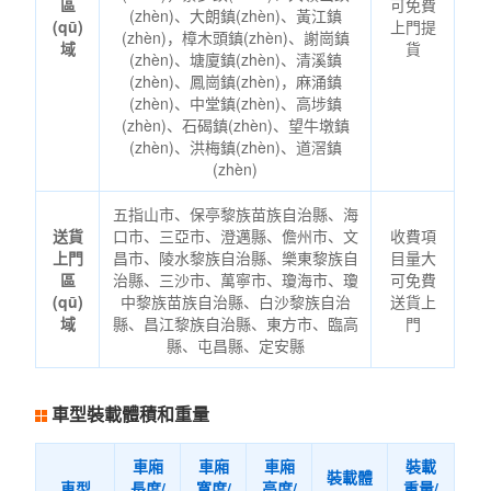
區
可免費
(zhèn)、大朗鎮(zhèn)、黃江鎮
(qū)
上門提
(zhèn)，樟木頭鎮(zhèn)、謝崗鎮
域
貨
(zhèn)、塘廈鎮(zhèn)、清溪鎮
(zhèn)、鳳崗鎮(zhèn)，麻涌鎮
(zhèn)、中堂鎮(zhèn)、高埗鎮
(zhèn)、石碣鎮(zhèn)、望牛墩鎮
(zhèn)、洪梅鎮(zhèn)、道滘鎮
(zhèn)
五指山市、保亭黎族苗族自治縣、海
送貨
口市、三亞市、澄邁縣、儋州市、文
收費項
上門
昌市、陵水黎族自治縣、樂東黎族自
目量大
區
治縣、三沙市、萬寧市、瓊海市、瓊
可免費
(qū)
中黎族苗族自治縣、白沙黎族自治
送貨上
域
縣、昌江黎族自治縣、東方市、臨高
門
縣、屯昌縣、定安縣
車型裝載體積和重量
車廂
車廂
車廂
裝載
裝載體
車型
長度/
寬度/
高度/
重量/