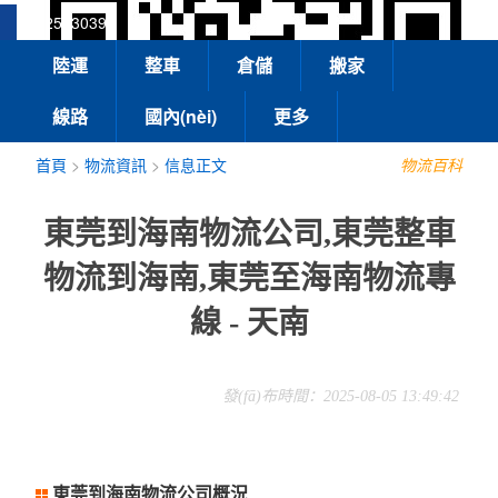
13925830399
陸運
整車
倉儲
搬家
線路
國內(nèi)
更多
首頁
>
物流資訊
>
信息正文
物流百科
東莞到海南物流公司,東莞整車
物流到海南,東莞至海南物流專
線 - 天南
發(fā)布時間：2025-08-05 13:49:42
東莞到海南物流公司概況