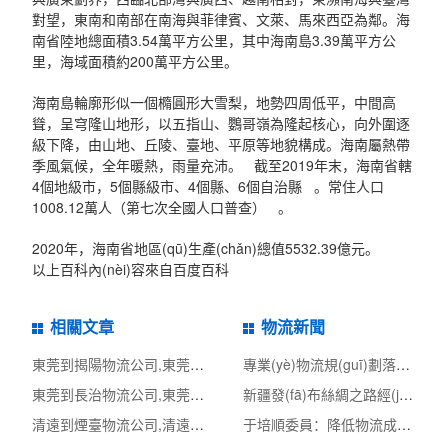
對望，東南和南部在南海與菲律賓、文萊、馬來西亞為鄰。海
南省陸地總面積3.54萬平方公里，其中海南島3.39萬平方公
里，海域面積約200萬平方公里。
海南島輪廓形似一個橢圓形大雪梨，地勢四周低平，中間高
聳，呈穹隆山地形，以五指山、鸚哥嶺為隆起核心，向外圍逐
級下降，由山地、丘陵、臺地、平原等地貌構成。海南屬熱帶
季風氣候，全年暖熱，雨量充沛。 截至2019年末，海南省轄
4個地級市，5個縣級市、4個縣、6個自治縣 。常住人口
1008.12萬人（第七次全國人口普查） 。
2020年，海南省地區(qū)生產(chǎn)總值5532.39億元。
以上百科內(nèi)容來自百度百科
相關文章
物流新聞
東莞到揭陽物流公司,東莞整車物流到揭陽,東莞至揭陽物流專線 - 天南
專業(yè)物流規(guī)劃落地-天津市快遞專業(yè)類物流專項規(guī)
東莞到長治物流公司,東莞整車物流到長治,東莞至長治物流專線 - 天南
新疆發(fā)布絲綢之路經(jīng)濟帶核心區(qū)商貿(mào)物流中心建
清遠到煙臺物流公司,清遠整車物流到煙臺,清遠至煙臺物流專線 - 天南
于培順委員：降低物流成本不是沒有物流成本