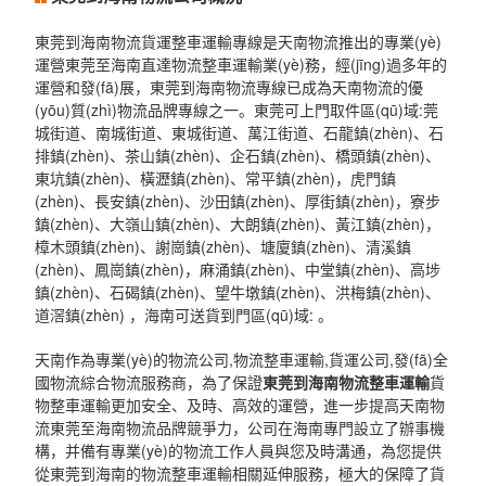
東莞到海南物流貨運整車運輸專線是天南物流推出的專業(yè)
運營東莞至海南直達物流整車運輸業(yè)務，經(jīng)過多年的
運營和發(fā)展，東莞到海南物流專線已成為天南物流的優
(yōu)質(zhì)物流品牌專線之一。東莞可上門取件區(qū)域:莞
城街道、南城街道、東城街道、萬江街道、石龍鎮(zhèn)、石
排鎮(zhèn)、茶山鎮(zhèn)、企石鎮(zhèn)、橋頭鎮(zhèn)、
東坑鎮(zhèn)、橫瀝鎮(zhèn)、常平鎮(zhèn)，虎門鎮
(zhèn)、長安鎮(zhèn)、沙田鎮(zhèn)、厚街鎮(zhèn)，寮步
鎮(zhèn)、大嶺山鎮(zhèn)、大朗鎮(zhèn)、黃江鎮(zhèn)，
樟木頭鎮(zhèn)、謝崗鎮(zhèn)、塘廈鎮(zhèn)、清溪鎮
(zhèn)、鳳崗鎮(zhèn)，麻涌鎮(zhèn)、中堂鎮(zhèn)、高埗
鎮(zhèn)、石碣鎮(zhèn)、望牛墩鎮(zhèn)、洪梅鎮(zhèn)、
道滘鎮(zhèn) ，海南可送貨到門區(qū)域: 。
天南作為專業(yè)的物流公司,物流整車運輸,貨運公司,發(fā)全
國物流綜合物流服務商，為了保證
東莞到海南物流整車運輸
貨
物整車運輸更加安全、及時、高效的運營，進一步提高天南物
流東莞至海南物流品牌競爭力，公司在海南專門設立了辦事機
構，并備有專業(yè)的物流工作人員與您及時溝通，為您提供
從東莞到海南的物流整車運輸相關延伸服務，極大的保障了貨