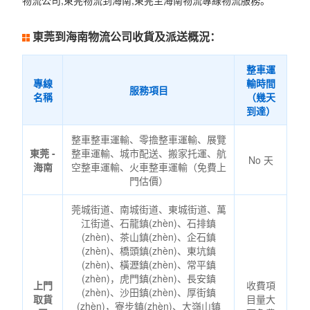
物流公司,東莞物流到海南,東莞至海南物流專線物流服務。
東莞到海南物流公司收貨及派送概況：
整車運
專線
輸時間
服務項目
名稱
（幾天
到達）
整車整車運輸、零擔整車運輸、展覽
東莞 -
整車運輸、城市配送、搬家托運、航
No 天
海南
空整車運輸、火車整車運輸（免費上
門估價）
莞城街道、南城街道、東城街道、萬
江街道、石龍鎮(zhèn)、石排鎮
(zhèn)、茶山鎮(zhèn)、企石鎮
(zhèn)、橋頭鎮(zhèn)、東坑鎮
(zhèn)、橫瀝鎮(zhèn)、常平鎮
(zhèn)，虎門鎮(zhèn)、長安鎮
上門
收費項
(zhèn)、沙田鎮(zhèn)、厚街鎮
取貨
目量大
(zhèn)，寮步鎮(zhèn)、大嶺山鎮