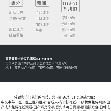
簡介
種類
(lián)
系我們
組織架構
普通運輸
深圳物流
企業(yè)文
卡班運輸
化
佛山物流
加急運輸
服務理念
惠州物流
整車
線路價格
中山物流
東莞天南物流公司
.電話:13925830399
東莞物流
東莞貨運公司
東莞物流公司
物流博客
地址：東莞大朗物流園，百茂物流園，石排兆通物流園
感谢您访问我们的网站，您可能还对以下资源感兴趣：
中文字幕一区二区三区四区-综合成人-青青操在线-一级黄色免费视频-国
产成人免费在线观看-国产精品伦-影音先锋每日资源-狠狠操综合-日韩成