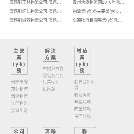
清遠到玉林物流公司,清遠整車物流到玉林,清遠至玉林物流專線 - 天南
貴州快遞物流園2016年完成快件量逾3億票 產(chǎn)值超
清遠到銅仁物流公司,清遠整車物流到銅仁,清遠至銅仁物流專線 - 天南
物流業(yè)各主要業(yè)務指數(shù)全部翻紅
清遠到湘西物流公司,清遠整車物流到湘西,清遠至湘西物流專線 - 天南
全國物流相關專業(yè)教師信息化大賽啟動
主營
解決
增值
業
方案
業
(yè)
(yè)
會議與展覽
務
務
零售及商超
省際專線
行業(yè)
我要發(fā)
貨
東莞物流
供應鏈
我要提貨
清遠物流
包裝服務
江門物流
回單服務
倉儲配送
保價服務
公司
運輸
聯